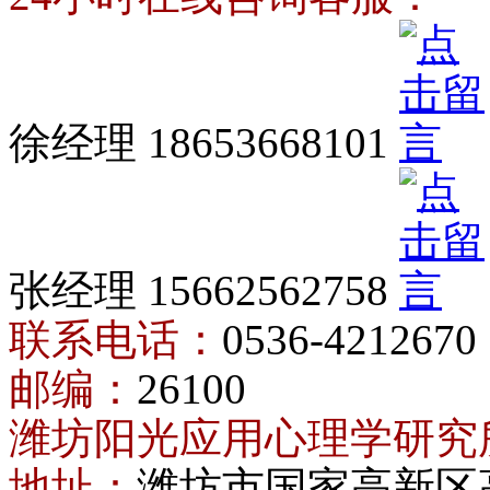
徐经理 18653668101
张经理 15662562758
联系电话：
0536-4212670
邮编：
26100
潍坊阳光应用心理学研究
地址：
潍坊市国家高新区