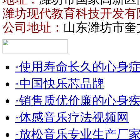
潍坊现代教育科技开发有
公司地址：
山东潍坊市奎
·使用寿命长久的心身
·中国快乐芯品牌
·销售质优价廉的心身
·体感音乐疗法视频网
·放松音乐专业生产厂