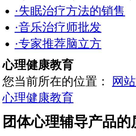
·失眠治疗方法的销售
·音乐治疗师批发
·专家推荐脑立方
心理健康教育
您当前所在的位置：
网站
心理健康教育
团体心理辅导产品的