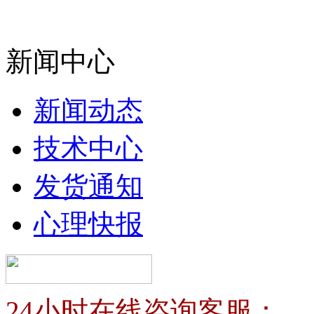
新闻中心
新闻动态
技术中心
发货通知
心理快报
24小时在线咨询客服：