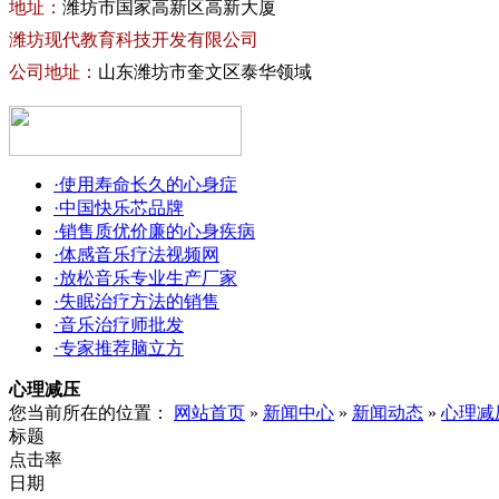
地址：
潍坊市国家高新区高新大厦
潍坊现代教育科技开发有限公司
公司地址：
山东潍坊市奎文区泰华领域
·使用寿命长久的心身症
·中国快乐芯品牌
·销售质优价廉的心身疾病
·体感音乐疗法视频网
·放松音乐专业生产厂家
·失眠治疗方法的销售
·音乐治疗师批发
·专家推荐脑立方
心理减压
您当前所在的位置：
网站首页
»
新闻中心
»
新闻动态
»
心理减
标题
点击率
日期