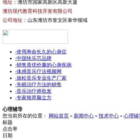
地址：
潍坊市国家高新区高新大厦
潍坊现代教育科技开发有限公司
公司地址：
山东潍坊市奎文区泰华领域
·使用寿命长久的心身症
·中国快乐芯品牌
·销售质优价廉的心身疾病
·体感音乐疗法视频网
·放松音乐专业生产厂家
·失眠治疗方法的销售
·音乐治疗师批发
·专家推荐脑立方
心理辅导
您当前所在的位置：
网站首页
»
新闻中心
»
技术中心
»
心理辅
标题
点击率
日期